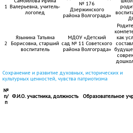
Самойлова Ирина
школ
№ 176
1
Валерьевна, учитель-
роди
Дзержинского
логопед
воспит
района Волгограда»
Д
Родите
компете
Язынина Татьяна
МДОУ «Детский
как ус
2
Борисовна, старший
сад № 11 Советского
состав
воспитатель
района Волгограда»
будуще
совре
дошкол
Сохранение и развитие духовных, исторических и
культурных ценностей, чувства патриотизма
№
п/
Ф.И.О. участника, должность
Образовательное у
п