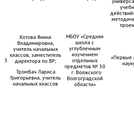
универс
учеб
действий»
методич
проек
МБОУ «Средняя
Котова Янина
школа с
Владимировна,
углубленным
учитель начальных
изучением
классов, заместитель
«Первые 
3
отдельных
директора по ВР;
наук
предметов № 30
Тромбач Лариса
г. Волжского
Григорьевна, учитель
Волгоградской
начальных классов
области»