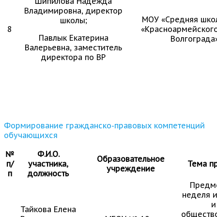
Шипилова Надежда
Владимировна, директор
МОУ «Средняя шко
школы;
8
«Красноармейского
Павлык Екатерина
Волгограда
Валерьевна, заместитель
директора по ВР
Формирование гражданско-правовых компетенций
обучающихся
№
Ф.И.О.
Образовательное
п/
участника,
Тема п
учреждение
п
должность
Предм
неделя 
и
Тайкова Елена
обществ