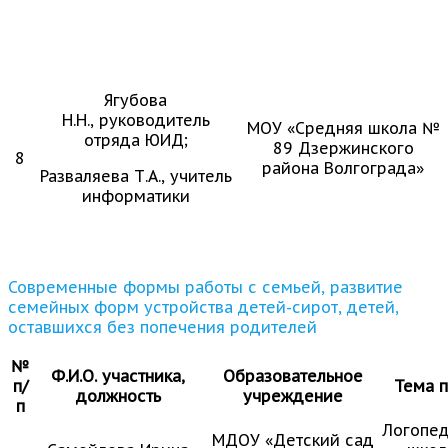
Ягубова
Н.Н., руководитель
МОУ «Средняя школа №
отряда ЮИД;
89 Дзержинского
8
района Волгограда»
Разваляева Т.А., учитель
информатики
Современные формы работы с семьей, развитие
семейных форм устройства детей-сирот, детей,
оставшихся без попечения родителей
№
Ф.И.О. участника,
Образовательное
п/
Тема п
должность
учреждение
п
Логопед
МДОУ «Детский сад