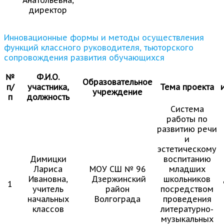
директор
Инновационные формы и методы осуществления
функций классного руководителя, тьюторского
сопровождения развития обучающихся
№
Ф.И.О.
Образовательное
п/
участника,
Тема проекта
учреждение
п
должность
Система
работы по
развитию речи
и
эстетическому
Димицки
воспитанию
Лариса
МОУ СШ № 96
младших
Ивановна,
Дзержинский
школьников
1
учитель
район
посредством
начальных
Волгограда
проведения
классов
литературно-
музыкальных