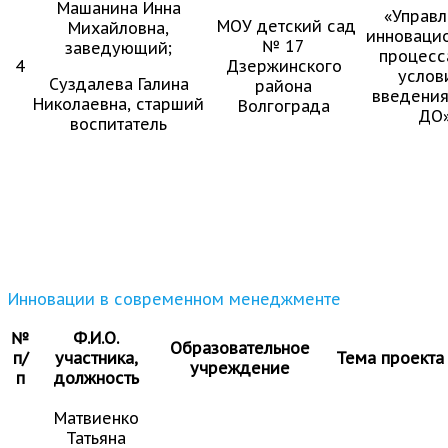
Машанина Инна
«Управ
МОУ детский сад
Михайловна,
инноваци
№ 17
заведующий;
процесс
4
Дзержинского
услов
Суздалева Галина
района
введени
Николаевна, старший
Волгограда
ДО
воспитатель
Инновации в современном менеджменте
№
Ф.И.О.
Образовательное
п/
участника,
Тема проекта
учреждение
п
должность
Матвиенко
Татьяна