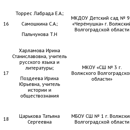
Торрес Лабрада Е.А.;
МКДОУ Детский сад № 9
16
Самошкина С.А.;
«Черёмушка» г. Волжски
Волгоградской области
Пальчунова Т.Н
Харламова Ирина
Станиславовна, учитель
русского языка и
МКОУ «СШ № 3 г.
литературы;
17
Волжского Волгоградско
Поздеева Ирина
области»
Юрьевна, учитель
истории и
обществознания
Царькова Татьяна
МБОУ СШ № 1 г. Волжски
18
Сергеевна
Волгоградской области