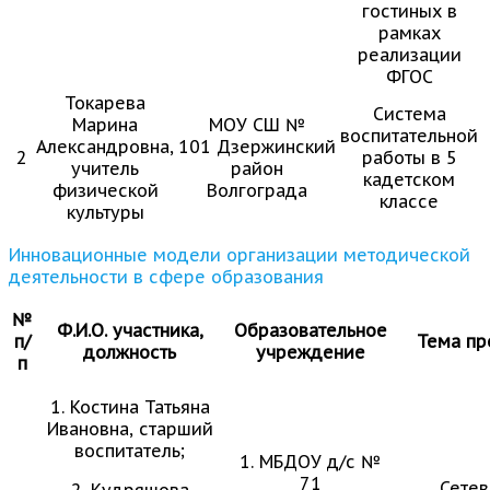
гостиных в
рамках
реализации
ФГОС
Токарева
Система
Марина
МОУ СШ №
воспитательной
Александровна,
101 Дзержинский
2
работы в 5
учитель
район
кадетском
физической
Волгограда
классе
культуры
Инновационные модели организации методической
деятельности в сфере образования
№
Ф.И.О. участника,
Образовательное
п/
Тема пр
должность
учреждение
п
1. Костина Татьяна
Ивановна, старший
воспитатель;
1. МБДОУ д/с №
71
Сете
2. Кудряшова