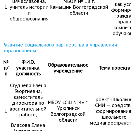
Вячеславовна,
МБОУ № 18 г.
как ус
1
учитель истории
Камышин Волгоградской
формир
и
области
гражда
обществознания
прав
компет
обучаю
Развитие социального партнерства в управлении
образованием
№
Ф.И.О.
Образовательное
п/
участника,
Тема проекта
учреждение
п
должность
Студнева Елена
Георгиевна,
заместитель
Проект «Школьн
МБОУ «СШ №4» г.
директора по
СМИ — средств
Урюпинск
воспитательной
1
формировани
Волгоградской
работе;
школьного
области
медиапространст
Власова Елена
Анатольевна,