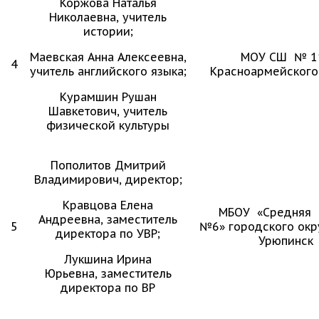
Коржова Наталья
Николаевна, учитель
истории;
Маевская Анна Алексеевна,
МОУ СШ № 1
4
учитель английского языка;
Красноармейского
Курамшин Рушан
Шавкетович, учитель
физической культуры
Пополитов Дмитрий
Владимирович, директор;
Кравцова Елена
МБОУ «Средняя 
Андреевна, заместитель
5
№6» городского окр
директора по УВР;
Урюпинск
Лукшина Ирина
Юрьевна, заместитель
директора по ВР