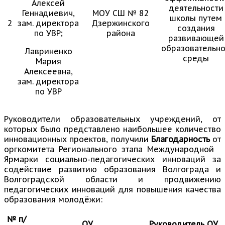
Алексей
деятельности
Геннадиевич,
МОУ СШ № 82
школы путем
2
зам. директора
Дзержинского
создания
по УВР;
района
развивающей
образовательн
Лавриненко
среды
Мария
Алексеевна,
зам. директора
по УВР
Руководители образовательных учреждений, от
которых было представлено наибольшее количество
инновационных проектов, получили
Благодарность
от
оргкомитета Регионального этапа Международной
Ярмарки социально-педагогических инноваций за
содействие развитию образования Волгограда и
Волгоградской области и продвижению
педагогических инноваций для повышения качества
образования молодёжи:
№ п/
ОУ
Руководитель ОУ