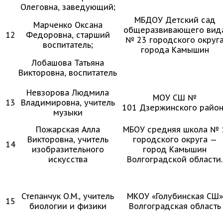
Олеговна, заведующий;
МБДОУ Детский сад
Марченко Оксана
общеразвивающего вид
12
Федоровна, старший
№ 23 городского округ
воспитатель;
города Камышин
Лобашова Татьяна
Викторовна, воспитатель
Невзорова Людмила
МОУ СШ №
13
Владимировна, учитель
101 Дзержинского райо
музыки
Пожарская Алла
МБОУ средняя школа № 
Викторовна, учитель
городского округа —
14
изобразительного
город Камышин
искусства
Волгоградской области.
Степанчук О.М., учитель
МКОУ «Голубинская СШ»
15
биологии и физики
Волгоградская область