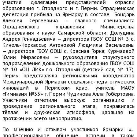
участие делегации представителей отрасли
образования г. Отрадного и г. Перми. Отрадненская
делегация прибыла на Ярмарку в составе Бондарь
Алексея Сергеевича – главного специалиста
Отрадненского управления Министерства
образования и науки Самарской области; Долудина
Андрея Геннадьевича — директора ГБОУ СОШ № 3 с.
Кинель-Черкассы; Антоновой Людмилы Васильевны
— директора ГБОУ ООШ с. Красная Горка; Курмаевой
Юлии Мирасовны — руководителя структурного
подразделения дошкольного образования ГБОУ СОШ
№ 10 «ОЦ ЛИК» г.о. Отрадный (детский сад № 17).
Пермь представляла региональный координатор
Международной Ярмарки социально-педагогических
инноваций в Пермском крае, учитель МАОУ
«Гимназия №33» г. Перми Чудинова Алла Робертовна.
Участники отметили высокую организацию и
проведение регионального этапа, понравилась
тёплая и дружеская атмосфера, царящая на
протяжении всего мероприятия.
По мнению и отзывам участников Ярмарки «…
профессиональное общение, встречи в таком