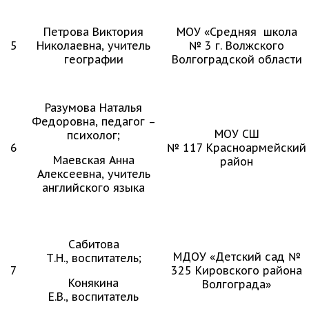
Петрова Виктория
МОУ «Средняя школа
5
Николаевна, учитель
№ 3 г. Волжского
географии
Волгоградской области
Разумова Наталья
Федоровна, педагог –
МОУ СШ
психолог;
6
№ 117 Красноармейский
Маевская Анна
район
Алексеевна, учитель
английского языка
Сабитова
МДОУ «Детский сад №
Т.Н., воспитатель;
7
325 Кировского района
Конякина
Волгограда»
Е.В., воспитатель