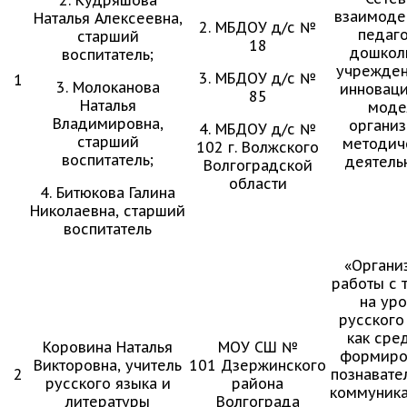
взаимоде
Наталья Алексеевна,
2. МБДОУ д/с №
педаг
старший
18
дошкол
воспитатель;
учрежден
3. МБДОУ д/с №
1
3. Молоканова
инновац
85
Наталья
моде
Владимировна,
органи
4. МБДОУ д/с №
старший
методич
102 г. Волжского
воспитатель;
деятель
Волгоградской
области
4. Битюкова Галина
Николаевна, старший
воспитатель
«Органи
работы с 
на уро
русского
как сре
Коровина Наталья
МОУ СШ №
формиро
Викторовна, учитель
101 Дзержинского
2
познавате
русского языка и
района
коммуник
литературы
Волгограда