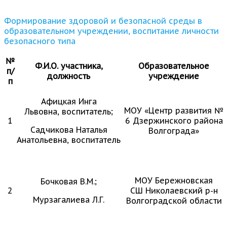
Формирование здоровой и безопасной среды в
образовательном учреждении, воспитание личности
безопасного типа
№
Ф.И.О. участника,
Образовательное
п/
должность
учреждение
п
Афицкая Инга
МОУ «Центр развития №
Львовна, воспитатель;
1
6 Дзержинского района
Садчикова Наталья
Волгограда»
Анатольевна, воспитатель
МОУ Бережновская
Бочковая В.М.;
2
СШ Николаевский р-н
Мурзагалиева Л.Г.
Волгоградской области